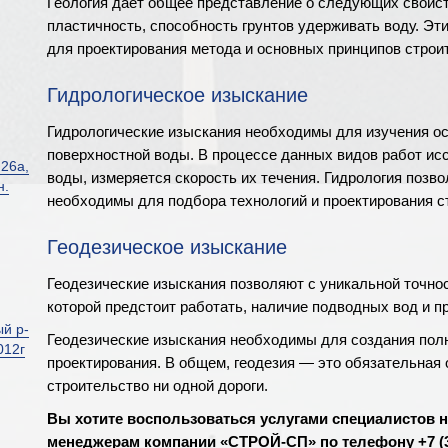
Геология дает общее представление о следующих свойств
пластичность, способность грунтов удерживать воду. Э
для проектирования метода и основных принципов строи
Гидрологическое изыскание
Гидрологические изыскания необходимы для изучения ос
поверхностной воды. В процессе данных видов работ и
26а,
воды, измеряется скорость их течения. Гидрология позв
н.
необходимы для подбора технологий и проектирования с
Геодезическое изыскание
Геодезические изыскания позволяют с уникальной точно
которой предстоит работать, наличие подводных вод и п
ый р-
Геодезические изыскания необходимы для создания полн
012г
проектирования. В общем, геодезия — это обязательная 
строительство ни одной дороги.
Вы хотите воспользоваться услугами специалистов 
менеджерам компании «СТРОЙ-СП» по телефону +7 (34