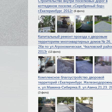
Строительство внутри поселковых дорог в
коттеджном поселке «Серебряный бор»
г.Екатеринбург. 2012г
(6 фото)
Капитальный ремонт проезда к дворовым
территориям многоквартирных домов № 26, 
26в по ул.Агрономическая, Чкаловский райо
2013г
(13 фото)
Комплексное благоустройство дворовой
территорий г.Екатеринбург, Железнодорожн
н, ул.Мамина-Сибиряка,8, ул.Азина,21,23. 2
(3 фото)